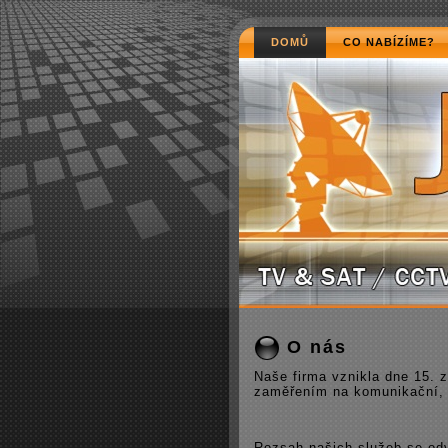
DOMŮ
CO NABÍZÍME?
O nás
Naše firma vznikla dne 15. 
zaměřením na komunikační, 
Rozsah našich služeb se odv