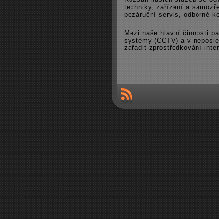
techniky, zařízení a samozř
pozáruční servis, odborné k
Mezi naše hlavní činnosti p
systémy (CCTV) a v neposledn
zařadit zprostředkování int