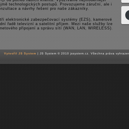
ejmě technologických postupů. Provozujeme záruční, ale i
onzultace a návrhy řešení pro naše zákazníky.
atří elektronické zabezpečovací systémy (EZS), kamerové
í řadě televizní a satelitní příjem. Mezi naše služby lze
ernetového připojení a správu sítí (WAN, LAN, WIRELESS).
Vytvořil JS System
| JS System © 2010 jssystem.cz. Všechna práva vyhraze