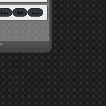
GPS
Mail
Xibo
na.