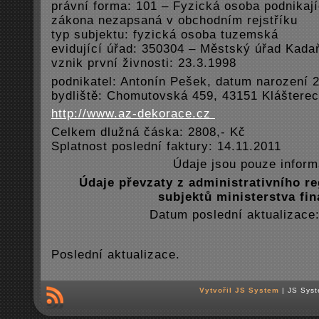
právní forma: 101 – Fyzická osoba podnikají
zákona nezapsaná v obchodním rejstříku
typ subjektu: fyzická osoba tuzemská
evidující úřad: 350304 – Městský úřad Kada
vznik první živnosti: 23.3.1998
podnikatel: Antonín Pešek, datum narození 
bydliště: Chomutovská 459, 43151 Klášterec
http://www.az-dekorace.cz
Celkem dlužná čáska: 2808,- Kč
Splatnost poslední faktury: 14.11.2011
Údaje jsou pouze informa
Údaje převzaty z administrativního r
subjektů ministerstva fi
Datum poslední aktualizace:
Poslední­ aktualizace.
Vytvořil JS System
| JS Syst