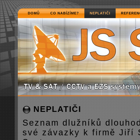
DOMŮ
CO NABÍZÍME?
NEPLATIČI
REFEREN
NEPLATIČI
Seznam dlužníků dlouhod
své závazky k firmě Jiří