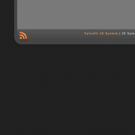
Vytvořil JS System
| JS Syst