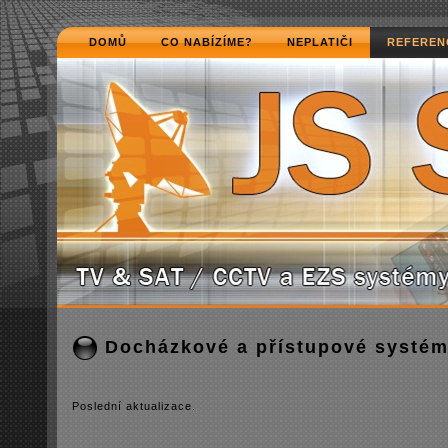
DOMŮ
CO NABÍZÍME?
NEPLATIČI
REFEREN
Docházkové a přístupové systé
Poslední­ aktualizace.