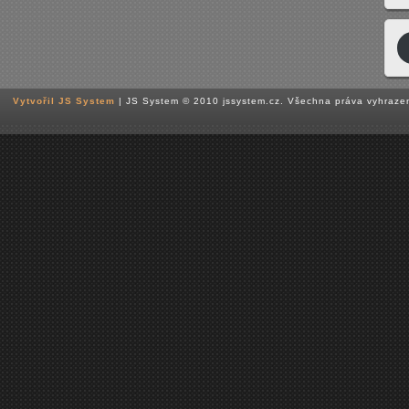
Vytvořil JS System
| JS System © 2010 jssystem.cz. Všechna práva vyhraze