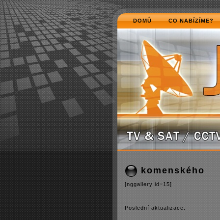
DOMŮ
CO NABÍZÍME?
komenského
[nggallery id=15]
Poslední­ aktualizace.