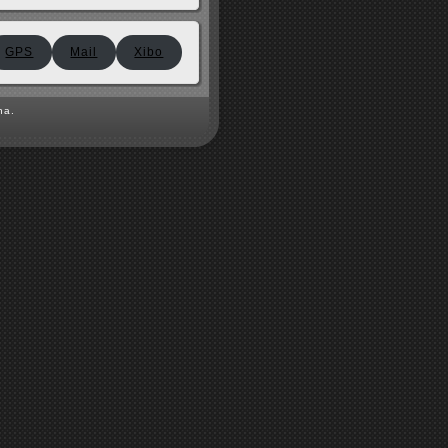
GPS
Mail
Xibo
na.