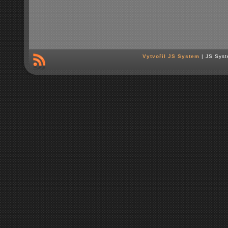
Vytvořil JS System
| JS Syst