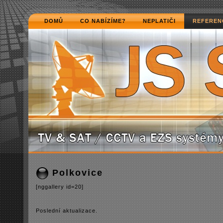
DOMŮ
CO NABÍZÍME?
NEPLATIČI
REFEREN
Polkovice
[nggallery id=20]
Poslední­ aktualizace.