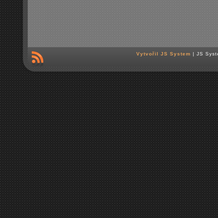
Vytvořil JS System
| JS Syst