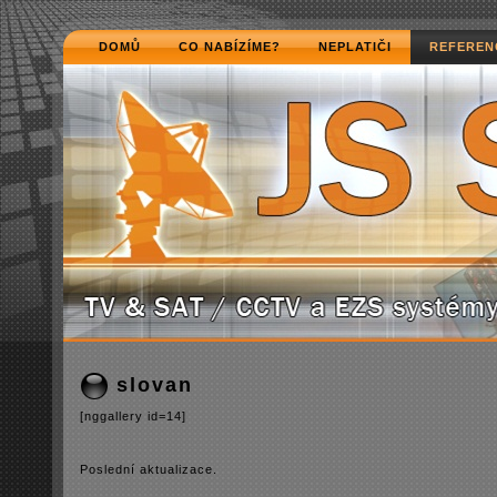
DOMŮ
CO NABÍZÍME?
NEPLATIČI
REFEREN
slovan
[nggallery id=14]
Poslední­ aktualizace.