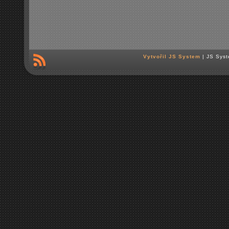
Vytvořil JS System
| JS Syst