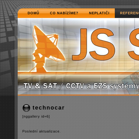
DOMŮ
CO NABÍZÍME?
NEPLATIČI
REFEREN
technocar
[nggallery id=6]
Poslední­ aktualizace.