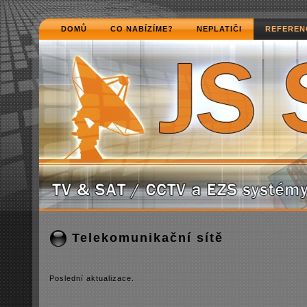
DOMŮ
CO NABÍZÍME?
NEPLATIČI
REFEREN
Telekomunikační sítě
Poslední­ aktualizace.