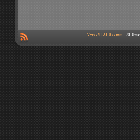
Vytvořil JS System
| JS Syst